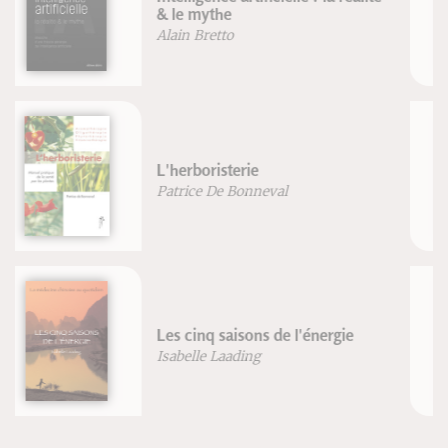
La gestion du stress
Eric Marlien
Ostéopathie non structurelle
Jean Marchandise
Anne-Paule Marchandise
Surpoids et obésité, suivez le
coach
Renaud Roussel