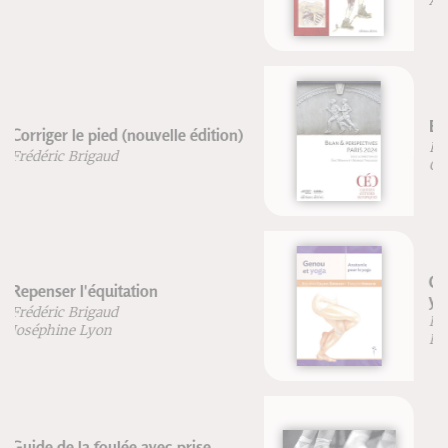
Andrew Biel
Bilan & perspectives Paris 2024
Eric Monnin
Georges Tirologos
Genou & yoga - Anatomie pour le
yoga
Blandine Calais-Germain
François Germain