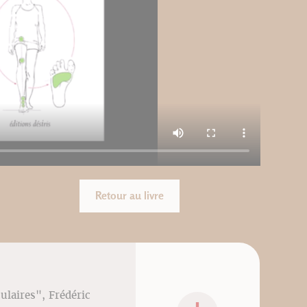
Retour au livre
culaires", Frédéric