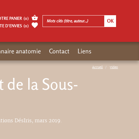
OTRE PANIER
(
0
)
TE D’ENVIES
(
0
)
nnaire anatomie
Contact
Liens
Accueil
video
de la Sous-
itions DésIris, mars 2019.