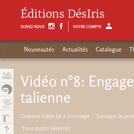
Panneau de gestion des cookies
Éditions DésIris
SUIVEZ-NOUS
VOTRE COMPTE
Nouveautés
Actualités
Catalogue
T
Vidéo n°8: Engag
talienne
Contenu vidéo lié à l’ouvrage : "Corriger la post
Tous droits réservés.