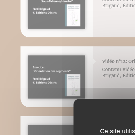
Brigaud, Éditi
Vidéo n°12: Or
Contenu vidéo l
Brigaud, Éditi
Ce site util
Vidéo n°13: Sa