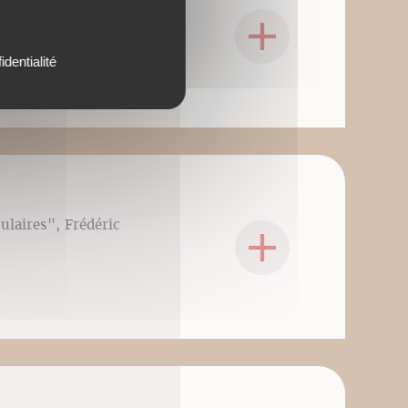
culaires", Frédéric
identialité
culaires", Frédéric