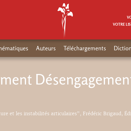
V
VOTRE LIS
hématiques
Auteurs
Téléchargements
Dictio
ement Désengagement 
ure et les instabilités articulaires", Frédéric Brigaud, Éd