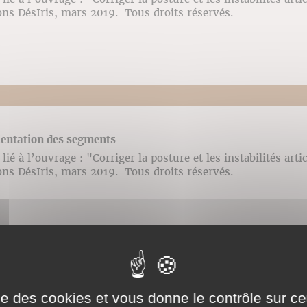
ons DésIris, mars 2019. Tous droits réservés.
ientation des segments
ié à l’ouvrage : "Corriger la posture et les instabilités arti
ons DésIris, mars 2019. Tous droits réservés.
ise des cookies et vous donne le contrôle sur 
mba double gainage du pied et stepper