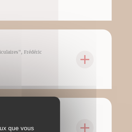
iculaires", Frédéric
ille, genou, hanche
culaires", Frédéric
ceux que vous