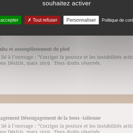
souhaitez activer
 accepter
Tout refuser
Personnaliser
Politique de conf
mba et assouplissement du pied
ié à l’ouvrage : "Corriger la posture et les instabilités arti
ons DésIris, mars 2019. Tous droits réservés.
gagement Désengagement de la Sous-talienne
ié à l’ouvrage : "Corriger la posture et les instabilités arti
ons DésIris, mars 2019. Tous droits réservés.