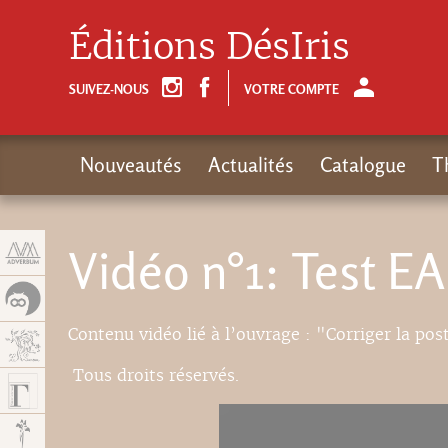
Panneau de gestion des cookies
Éditions DésIris
SUIVEZ-NOUS
VOTRE COMPTE
Nouveautés
Actualités
Catalogue
T
Vidéo n°1: Test EA
Contenu vidéo lié à l’ouvrage : "Corriger la post
Tous droits réservés.