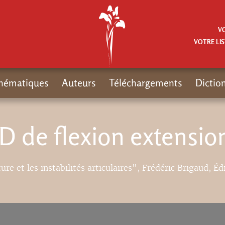
V
VOTRE LIS
hématiques
Auteurs
Téléchargements
Dictio
D de flexion extensio
ure et les instabilités articulaires", Frédéric Brigaud, Éd