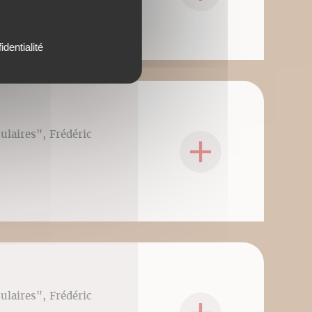
identialité
culaires", Frédéric
culaires", Frédéric