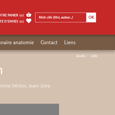
OTRE PANIER
(
0
)
TE D’ENVIES
(
0
)
nnaire anatomie
Contact
Liens
Accueil
video
n
itions DésIris, mars 2019.