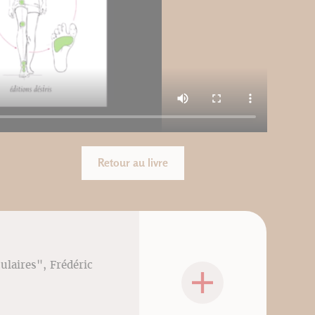
Retour au livre
culaires", Frédéric