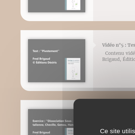
Vidéo n°5 : Te
Contenu vidéo l
Brigaud, Éditi
Vidéo n°6: App
Contenu vidéo l
Brigaud, Éditi
Ce site util