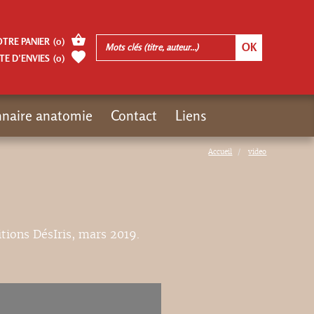
OTRE PANIER
(
0
)
TE D’ENVIES
(
0
)
nnaire anatomie
Contact
Liens
Accueil
video
itions DésIris, mars 2019.