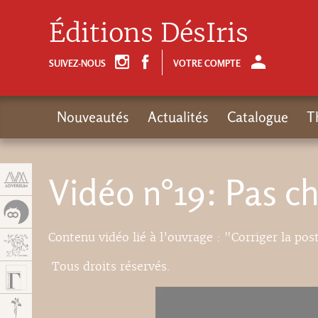
Panneau de gestion des cookies
Éditions DésIris
SUIVEZ-NOUS
VOTRE COMPTE
Nouveautés
Actualités
Catalogue
T
Vidéo n°19: Pas c
Contenu vidéo lié à l’ouvrage : "Corriger la post
Tous droits réservés.