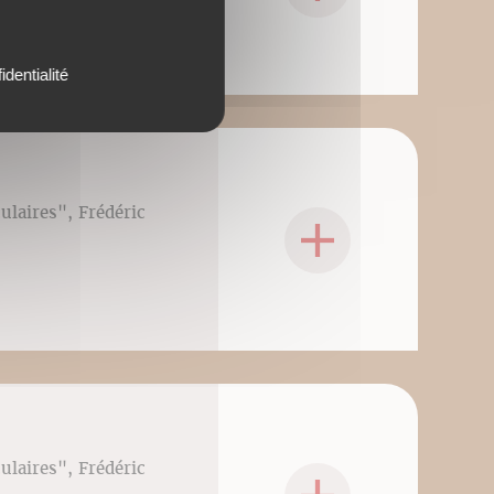
identialité
culaires", Frédéric
culaires", Frédéric