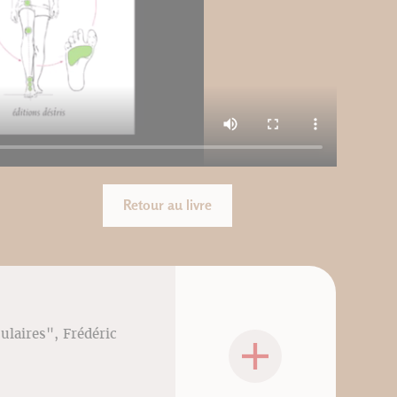
Retour au livre
culaires", Frédéric