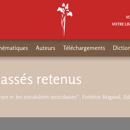
V
VOTRE LIS
hématiques
Auteurs
Téléchargements
Dictio
hassés retenus
ure et les instabilités articulaires", Frédéric Brigaud, Éd