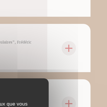
culaires", Frédéric
iculaires", Frédéric
ceux que vous