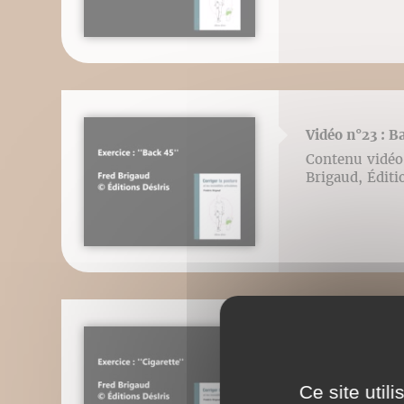
Vidéo n°23 : 
Contenu vidéo l
Brigaud, Éditi
Vidéo n°24: La
Contenu vidéo l
Brigaud, Éditi
Ce site util