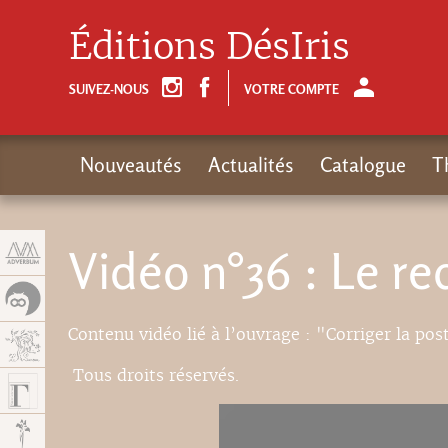
Panneau de gestion des cookies
Éditions DésIris
SUIVEZ-NOUS
VOTRE COMPTE
Nouveautés
Actualités
Catalogue
T
Vidéo n°36 : Le r
Contenu vidéo lié à l’ouvrage : "Corriger la post
Tous droits réservés.