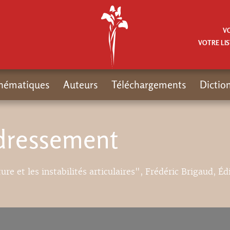
V
VOTRE LIS
hématiques
Auteurs
Téléchargements
Dictio
edressement
ure et les instabilités articulaires", Frédéric Brigaud, Éd