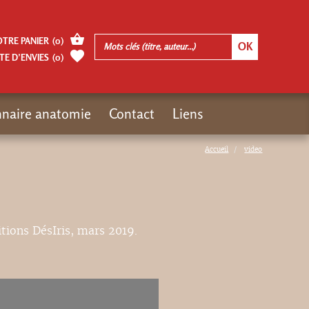
OTRE PANIER
(
0
)
TE D’ENVIES
(
0
)
nnaire anatomie
Contact
Liens
Accueil
video
itions DésIris, mars 2019.