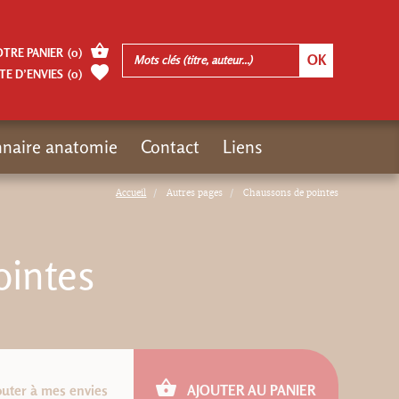
OTRE PANIER
(
0
)
TE D’ENVIES
(
0
)
nnaire anatomie
Contact
Liens
Accueil
Autres pages
Chaussons de pointes
ointes
outer à mes envies
AJOUTER AU PANIER