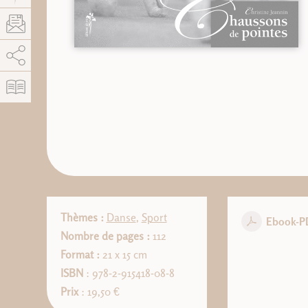
AddThis est désactivé.
Autoriser
Thèmes :
Danse
,
Sport
Ebook-P
Nombre de pages :
112
Format :
21 x 15 cm
ISBN
: 978-2-915418-08-8
Prix
: 19,50 €