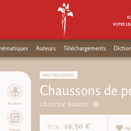
V
VOTRE LIS
hématiques
Auteurs
Téléchargements
Dictio
PAGE PRÉCÉDENTE
Chaussons de p
Christine Jeannin
Feuilleter
19,50 €
Prix :
Aj
Format