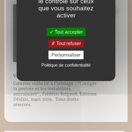
le contrôle sur ceux
que vous souhaitez
activer
Tout accepter
Tout refuser
Personnaliser
Politique de confidentialité
Vidéo n°31 : Squat
Contenu vidéo lié à l’ouvrage : "Corriger
la posture et les instabilités
articulaires", Frédéric Brigaud, Éditions
DésIris, mars 2019. Tous droits
réservés.