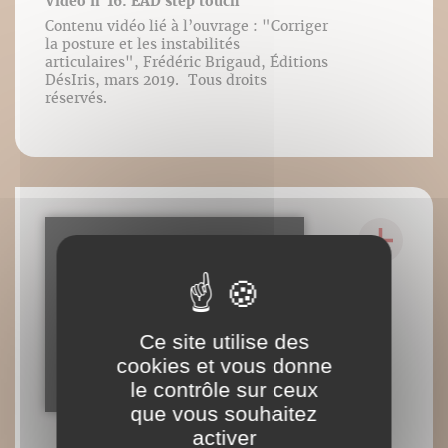
Vidéo n°16: EAD step touch
Contenu vidéo lié à l’ouvrage : "Corriger
la posture et les instabilités
articulaires", Frédéric Brigaud, Éditions
DésIris, mars 2019. Tous droits
réservés.
Ce site utilise des
cookies et vous donne
le contrôle sur ceux
que vous souhaitez
activer