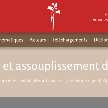
V
VOTRE LIS
hématiques
Auteurs
Téléchargements
Dictio
 et assouplissement 
ure et les instabilités articulaires", Frédéric Brigaud, Éd