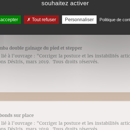
souhaitez activer
 accepter
Tout refuser
Personnaliser
Politique de conf
mba double gainage du pied et stepper
ié à l’ouvrage : "Corriger la posture et les instabilités arti
ons DésIris, mars 2019. Tous droits réservés.
bonds sur place
ié à l’ouvrage : "Corriger la posture et les instabilités arti
ons DésIris, mars 2019. Tous droits réservés.