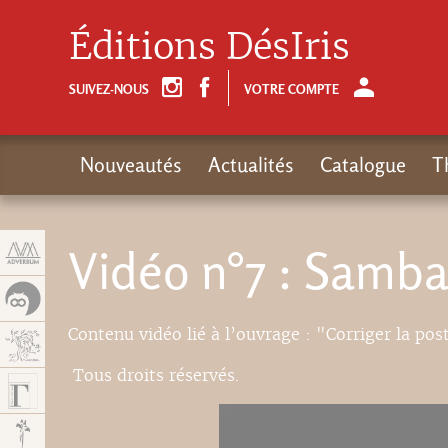
Panneau de gestion des cookies
Éditions DésIris
SUIVEZ-NOUS
VOTRE COMPTE
Nouveautés
Actualités
Catalogue
T
Vidéo n°7 : Samba
Contenu vidéo lié à l’ouvrage : "Corriger la post
Tous droits réservés.