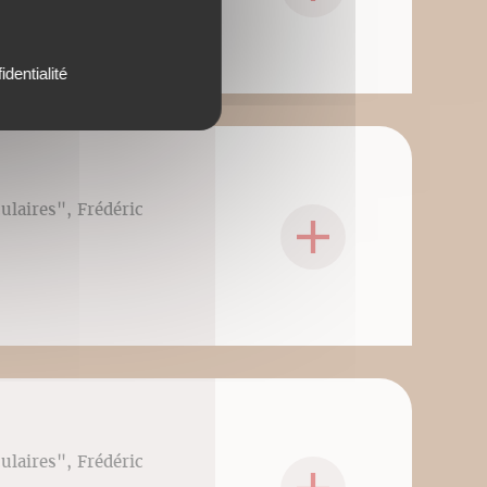
identialité
culaires", Frédéric
culaires", Frédéric