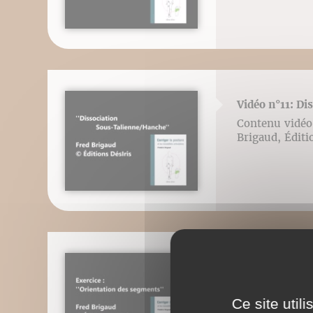
Vidéo n°11: Di
Contenu vidéo l
Brigaud, Éditi
Vidéo n°12: Or
Contenu vidéo l
Brigaud, Éditi
Ce site util