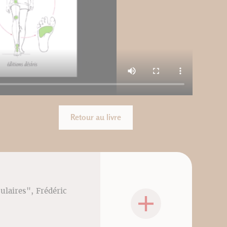
Retour au livre
culaires", Frédéric