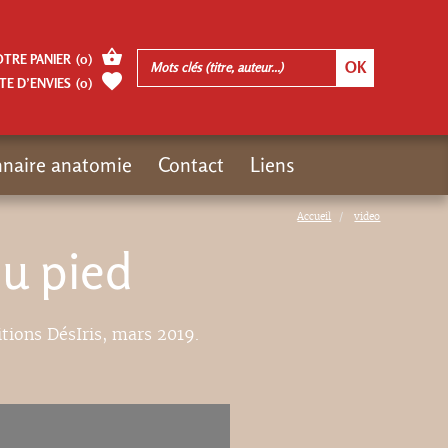
OTRE PANIER
(
0
)
TE D’ENVIES
(
0
)
nnaire anatomie
Contact
Liens
Accueil
video
du pied
itions DésIris, mars 2019.