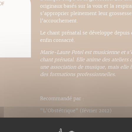
DF
originaux basés sur la voix et la resp
s’approprier pleinement leur grossess
l’accouchement.
Le chant prénatal se développe depuis qu
enfin consacré.
Marie-Laure Potel est musicienne et s’e
chant prénatal. Elle anime des ateliers
une association de musique, mais elle i
des formations professionnelles.
Recommandé par :
"L'Obstétrique" (février 2012)
"La Vie" (avril 2012)