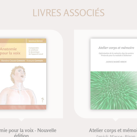
LIVRES ASSOCIÉS
r la voix - Nouvelle
Atelier corps et mémoire
édition
Janick Masse-Biron