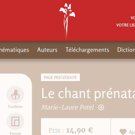
V
VOTRE LIS
hématiques
Auteurs
Téléchargements
Dictio
PAGE PRÉCÉDENTE
Le chant prénat
Marie-Laure Potel
Feuilleter
14,90 €
Prix :
Aj
Format