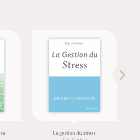
La gestion du stress
Méthod
Eric Marlien