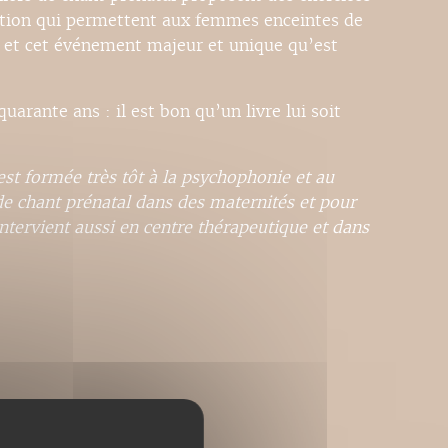
iration qui permettent aux femmes enceintes de
e et cet événement majeur et unique qu’est
arante ans : il est bon qu’un livre lui soit
st formée très tôt à la psychophonie et au
 de chant prénatal dans des maternités et pour
ntervient aussi en centre thérapeutique et dans