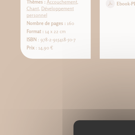
Thèmes :
Accouchement
,
Ebook-P
Chant
,
Développement
personnel
Nombre de pages :
160
Format :
14 x 22 cm
ISBN
: 978-2-915418-50-7
Prix
: 14,90 €