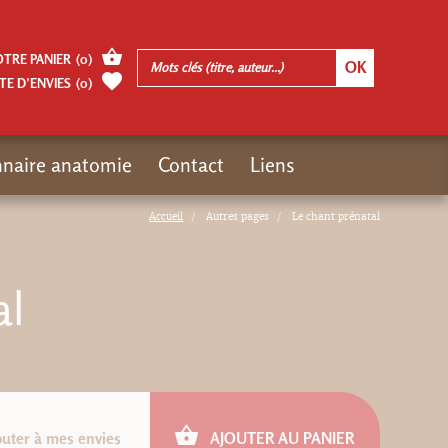
OTRE PANIER
(
0
)
TE D’ENVIES
(
0
)
nnaire anatomie
Contact
Liens
Accueil
Autres pages
Le chant prénatal
al
outer à mes envies
AJOUTER AU PANIER