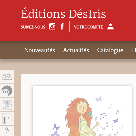
Panneau de gestion des cookies
Éditions DésIris
SUIVEZ-NOUS
VOTRE COMPTE
Nouveautés
Actualités
Catalogue
T