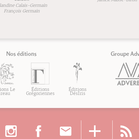
 Calais-Germain
çois Germain
Nos éditions
Groupe Ad
ions Le
Éditions
Éditions
ureau
Grégoriennes
DésIris