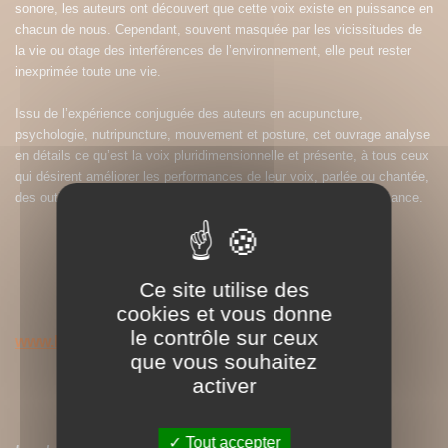
sonore, les auteurs ont découvert que cette voix existe en puissance en
chacun de nous. Cependant, souvent masquée par les vicissitudes de
la vie ou otage des interférences de l’environnement, elle peut rester
inexprimée toute une vie.
Issu de l’expérience conjuguée des auteurs en acupuncture,
psychologie, nutripuncture, mouvement et posture, cet ouvrage analyse
en détails ce qu’est la voix pluridimensionnelle et présente, à tous ceux
qui désirent améliorer les performances de leur voix, parlée ou chantée,
des outils simples pour y accéder, à tout âge et en toute circonstance.
Ce site utilise des
cookies et vous donne
le contrôle sur ceux
www.human-voice.com
que vous souhaitez
activer
Tout accepter