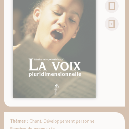
Thèmes :
Chant
,
Développement personnel
Nombre de pages :
160