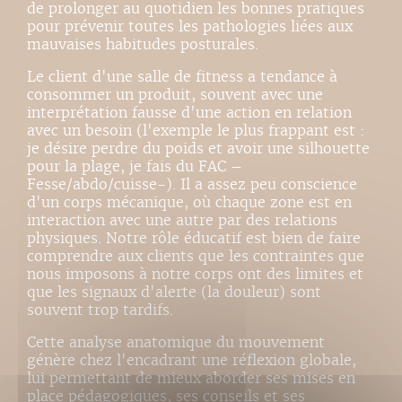
de prolonger au quotidien les bonnes pratiques
pour prévenir toutes les pathologies liées aux
mauvaises habitudes posturales.
Le client d'une salle de fitness a tendance à
consommer un produit, souvent avec une
interprétation fausse d'une action en relation
avec un besoin (l'exemple le plus frappant est :
je désire perdre du poids et avoir une silhouette
pour la plage, je fais du FAC –
Fesse/abdo/cuisse-). Il a assez peu conscience
d'un corps mécanique, où chaque zone est en
interaction avec une autre par des relations
physiques. Notre rôle éducatif est bien de faire
comprendre aux clients que les contraintes que
nous imposons à notre corps ont des limites et
que les signaux d'alerte (la douleur) sont
souvent trop tardifs.
Cette analyse anatomique du mouvement
génère chez l'encadrant une réflexion globale,
lui permettant de mieux aborder ses mises en
place pédagogiques, ses conseils et ses