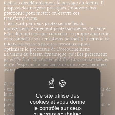
facilite considérablement le passage du foetus. Il
propose des moyens pratiques (mouvements,
positions) pour mettre en oeuvre ces
transformations.
Il est écrit par deux professionnelles du
mouvement, également professionnelles de santé.
Elles démontrent que connaître sa propre anatomie
et reconnaître ses sensations permet à la femme de
mieux utiliser ses propres ressources pour
optimiser le processus de l’accouchement.
La vision du bassin dynamique qu’elles présentent
ici est le fruit du croisement de leurs connaissances
et de l’expérience des centaines de sages-femmes
avec qui elles travaillent depuis quinze ans.
Ce livre est à la fois :
• un ouvrage de référence pour les professionnels de
la naissance, pour comprendre avec précision les
Ce site utilise des
transformations du bassin, les positions que
cookies et vous donne
prennent les femmes, et leurs conséquences pour le
le contrôle sur ceux
passage foetal ;
que vous souhaitez
• un parcours d’exploration pour la femme qui va