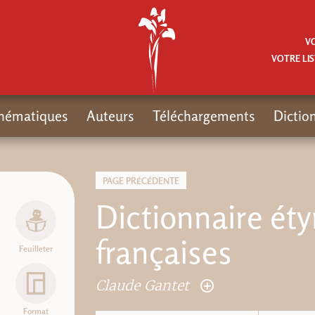
V
VOTRE LIS
hématiques
Auteurs
Téléchargements
Dictio
PAGE PRÉCÉDENTE
Dictionnaire éty
françaises
Feuilleter
Claude Gantet
Format