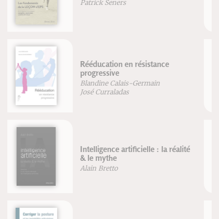
Marie-Laure Potel
Guide de la foulée avec prise
d'appui avant-pied - nouvelle
édition
Frédéric Brigaud
Trésors alimentaires des Andes
Dr. G. Guillaume