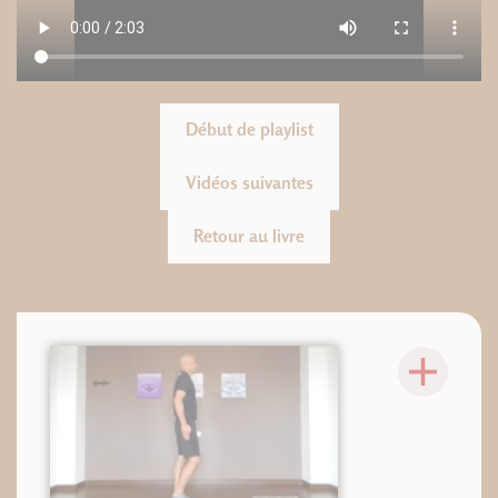
Début de playlist
Vidéos suivantes
Retour au livre