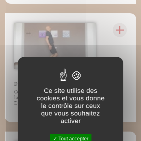
Défaut de posture n°1
Ce site utilise des
Contenu vidéo lié à l’ouvrage Guide de
cookies et vous donne
la foulée, Frédéric Brigaud, Éditions
DésIris.
le contrôle sur ceux
que vous souhaitez
activer
Tout accepter