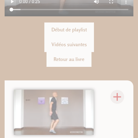
Début de playlist
Vidéos suivantes
Retour au livre