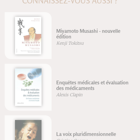
CONNAISSEZ-VOUS AUSSI ?
le
Repenser l'équitation
Frédéric Brigaud
Joséphine Lyon
ation
Tennis & neurotraining
Jérôme Gori
Surpoids et obésité, suivez le
coach