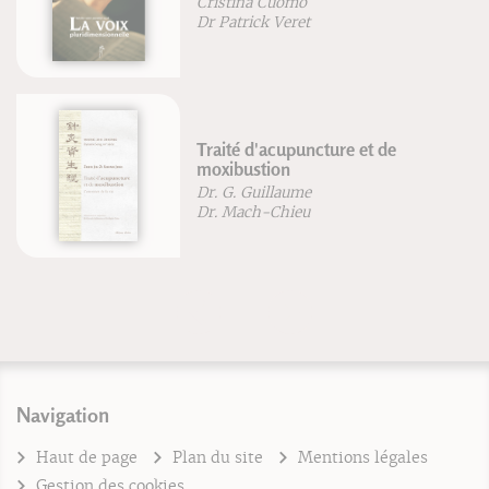
Renaud Roussel
Bouger en accouchant
Blandine Calais-Germain
Nuria Vives Pares
Navigation
Haut de page
Plan du site
Mentions légales
Gestion des cookies