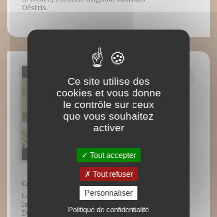
DésIris.
Ce site utilise des
cookies et vous donne
le contrôle sur ceux
que vous souhaitez
activer
Tout accepter
Tout refuser
Courir avant-pied en descente
Personnaliser
Contenu vidéo lié à l’ouvrage Guide de
la foulée, Frédéric Brigaud, Éditions
Politique de confidentialité
DésIris.