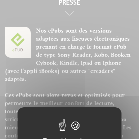
PRESSE
Nos ePubs sont des versions
adaptées aux liseuses électroniques
prenant en charge le format ePub
de type Sony Reader, Kobo, Booken
Cybook, Kindle, Ipad ou Iphone
(avec l'appli iBooks) ou autres "ereaders"
adaptés.
Ces ePubs sont alors revus et optimisés pour
permettre le meilleur confort de lecture,
toutefois la mise en page n'est donc pas
strictement identique même si nous avons au
mieux respecté la charte graphique initiale. Les
contenus textes et iconographiques sont, par