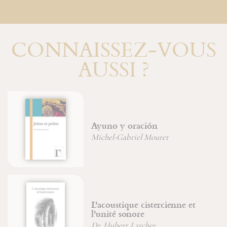
CONNAISSEZ-VOUS
AUSSI ?
Six chemins pour connaître l
sagesse et l'intelligence
Jean-François Froger
et
La dracma perdida