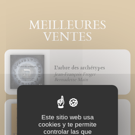
MEILLEURES
VENTES
L'arbre des archétypes
Jean-François Froger
Bernadette Main
Este sitio web usa
Le livre de la Création
cookies y te permite
Jean-François Froger
controlar las que