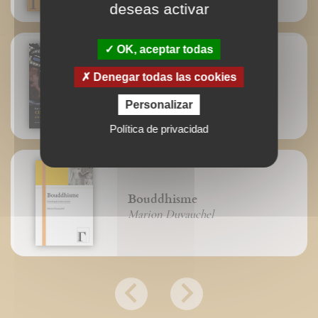
deseas activar
OK, aceptar todas
Denegar todas las cookies
Cinco siglos de luces
Jean-Paul Dumontier
Personalizar
Política de privacidad
Bouddhisme
Marion Duvauchel