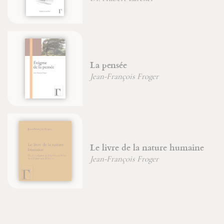
Méditer le rosaire avec les
Saintes Ecritures
maine
D'un corps à l'autre
Père Jean-Claude Hanus