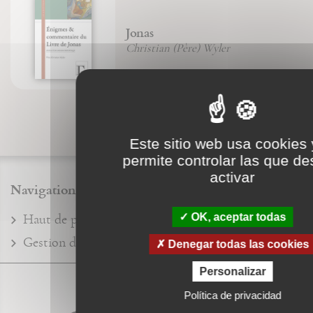
Jonas
Christian (Père) Wyler
Este sitio web usa cookies 
permite controlar las que d
activar
Navigation
OK, aceptar todas
Haut de page
Plan du site
Mentions légales
Gestion des cookies
Denegar todas las cookies
Personalizar
Nos éditions
Política de privacidad