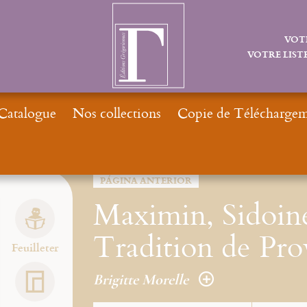
VOT
VOTRE LISTE
Catalogue
Nos collections
Copie de Téléchargeme
PÁGINA ANTERIOR
Maximin, Sidoine
Tradition de Pr
Feuilleter
Brigitte Morelle