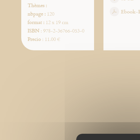
Thèmes :
Ebook-
nbpage :
120
format :
12 x 19 cm
ISBN
: 978-2-36766-053-0
Precio
: 11.00 €