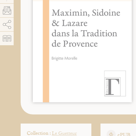
AddThis está deshabilitado.
Permitir
Collection :
Le Guetteur
ePUB