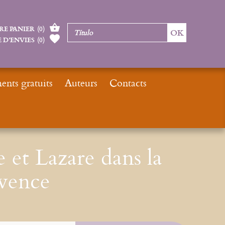
RE PANIER
(
0
)
 D’ENVIES
(
0
)
nts gratuits
Auteurs
Contacts
Inicio
Maximin, Sidoine et Lazare dans la Tradition de Provence
 et Lazare dans la
ovence