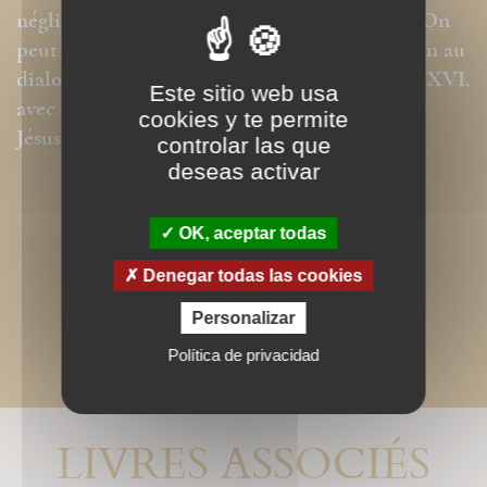
négliger mais pour laccomplir parfaitement. On
peut lire cet ouvrage comme une participation au
dialogue de Joseph Ratzinger, le Pape Benoît XVI,
Este sitio web usa
avec le rabbin Jacob Neusner rapporté dans «
cookies y te permite
Jésus de Nazareth ».
controlar las que
deseas activar
OK, aceptar todas
Denegar todas las cookies
Personalizar
Política de privacidad
LIVRES ASSOCIÉS