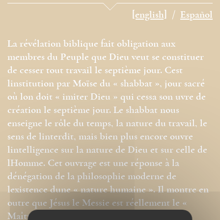
[english]
Español
La révélation biblique fait obligation aux
membres du Peuple que Dieu veut se constituer
de cesser tout travail le septième jour. Cest
linstitution par Moïse du « shabbat », jour sacré
où lon doit « imiter Dieu » qui cessa son uvre de
création le septième jour. Le shabbat nous
enseigne le rôle du temps, la nature du travail, le
sens de linterdit, mais bien plus encore ouvre
lintelligence sur la nature de Dieu et sur celle de
lHomme. Cet ouvrage est une réponse à la
dénégation de la philosophie moderne de
lexistence dune « nature humaine ». Il montre en
outre que Jésus le Messie est réellement le «
Maître du Shabbat », non pour le nier ou le