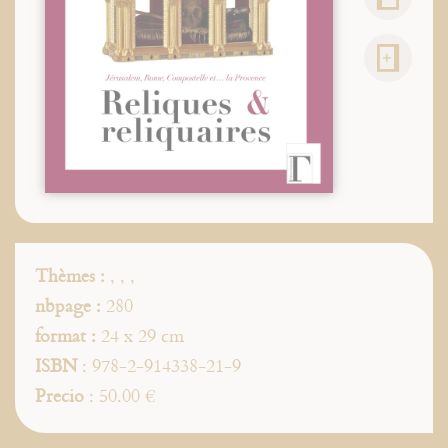
Thèmes :
,
,
,
nbpage :
280
format :
24 x 29 cm
ISBN
: 978-2-914338-21-9
Precio
: 50.00 €