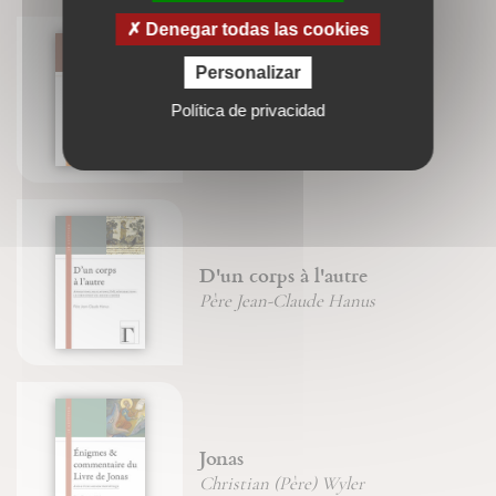
Denegar todas las cookies
Personalizar
La pensée
Política de privacidad
Jean-François Froger
D'un corps à l'autre
Père Jean-Claude Hanus
Jonas
Christian (Père) Wyler