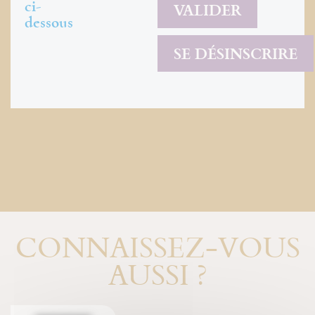
ci-
dessous
CONNAISSEZ-VOUS
AUSSI ?