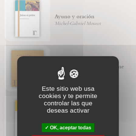
Ayuno y oración
Michel-Gabriel Mouret
Le livre de la nature humaine
Jean-François Froger
Este sitio web usa
cookies y te permite
controlar las que
deseas activar
Bouddhisme
Marion Duvauchel
OK, aceptar todas