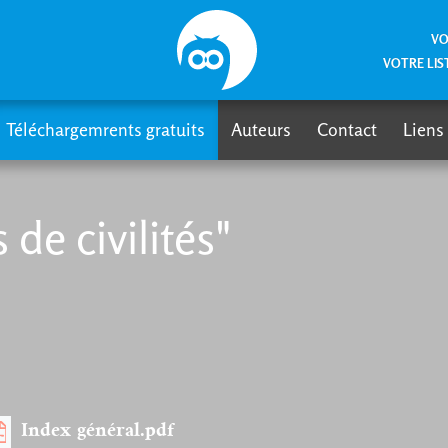
VO
VOTRE LIS
Téléchargemrents gratuits
Auteurs
Contact
Liens
de civilités"
Index général.pdf