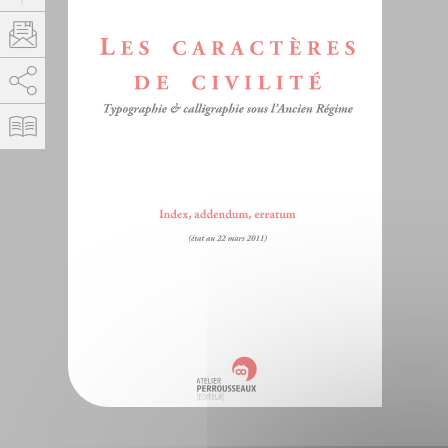
AddThis está deshabilitado.
Permitir