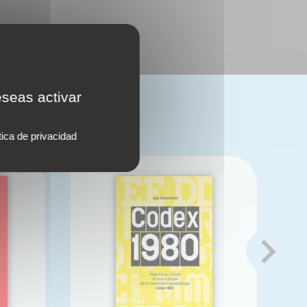
eseas activar
?
tica de privacidad