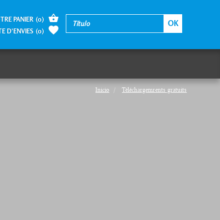
TRE PANIER
(
0
)
TE D’ENVIES
(
0
)
Inicio
Téléchargemrents gratuits