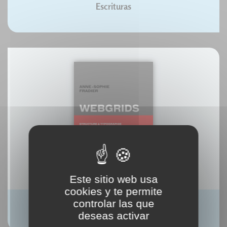
Escrituras
Este sitio web usa
cookies y te permite
controlar las que
Grilles et macro-typographie de la page Web.
deseas activar
Anne-Sophie Fradier