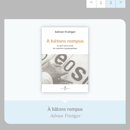
«
1
2
»
À bâtons rompus
Adrian Frutiger