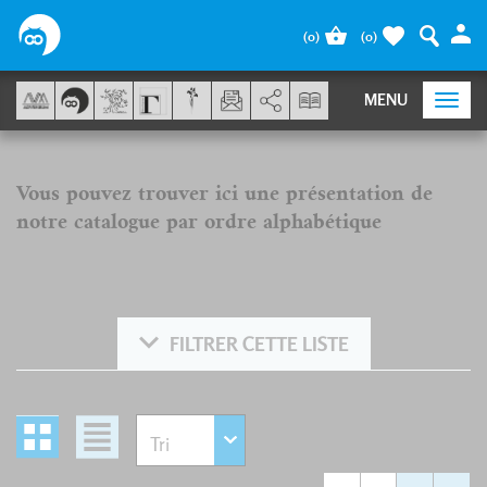
Panel de gestión de cookies
(
0
)
(
0
)
AddThis está deshabilitado.
Permit
MENU
Togg
navi
Vous pouvez trouver ici une présentation de
notre catalogue par ordre alphabétique
FILTRER CETTE LISTE