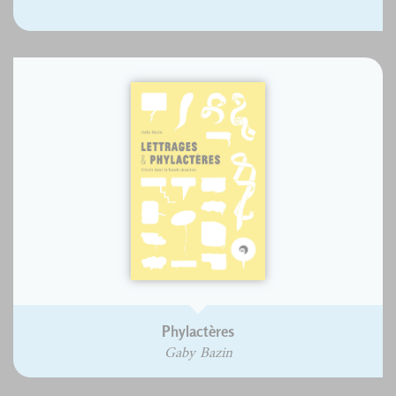
Phylactères
Gaby Bazin