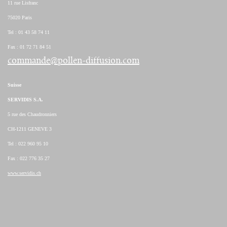
11 rue Lisfranc
75020 Paris
Tel : 01 43 58 74 11
Fax : 01 72 71 84 51
commande@pollen-diffusion.com
Suisse
SERVIDIS S.A.
5 rue des Chaudronniers
CH-1211 GENEVE 3
Tel : 022 960 95 10
Fax : 022 776 35 27
www.servidis.ch