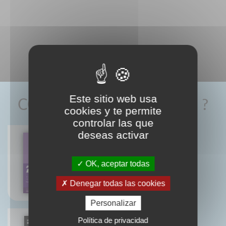
Este sitio web usa
CONNAISSEZ-VOUS AUSSI ?
cookies y te permite
controlar las que
deseas activar
Boltana
OK, aceptar todas
Frank Adebiaye
Suzanne Cardinal
Denegar todas las cookies
Personalizar
Política de privacidad