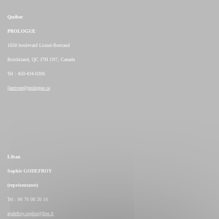
Québec
PROLOGUE
1650 boulevard Lionel-Bertrand
Boisbriand, QC J7H 1N7, Canada
Tel : 450-434-0306
jlarrivee@prologue.ca
Liban
Sophie GODEFROY
(représentante)
Tel : 06 76 08 26 16
godefroy.sophie@free.fr