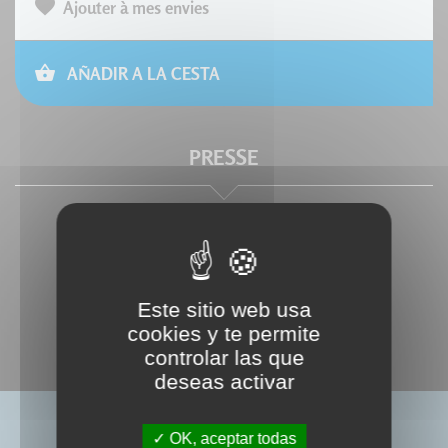
Ajouter à mes envies
AÑADIR A LA CESTA
PRESSE
Este sitio web usa
cookies y te permite
controlar las que
deseas activar
LIVRES ASSOCIÉS
OK, aceptar todas