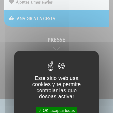
Ajouter à mes envies
AÑADIR A LA CESTA
PRESSE
Este sitio web usa
cookies y te permite
controlar las que
deseas activar
LIVRES ASSOCIÉS
OK, aceptar todas