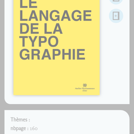
Thèmes :
nbpage :
160