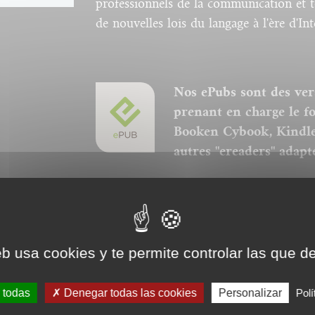
professionnels de la communication et 
de nouvelles lois du langage à l'ère d'Int
Nos ePubs sont des ver
prenant en charge le f
Booken Cybook, Kindle,
autres "ereaders" adapt
Ces ePubs sont alors revus et optim
lecture, toutefois la mise en page n
nous avons au mieux respecté la cha
et iconographiques sont, par contre
eb usa cookies y te permite controlar las que d
 todas
Denegar todas las cookies
Personalizar
Polí