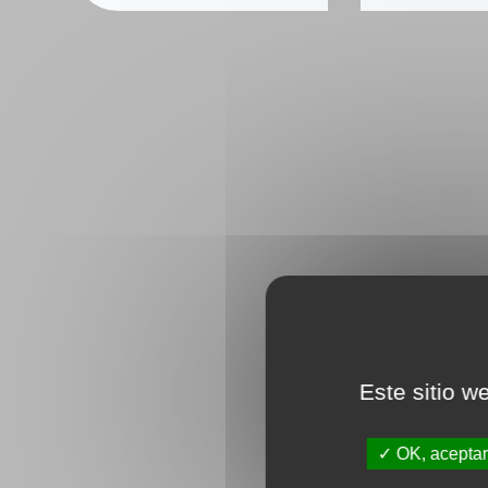
Este sitio w
OK, aceptar