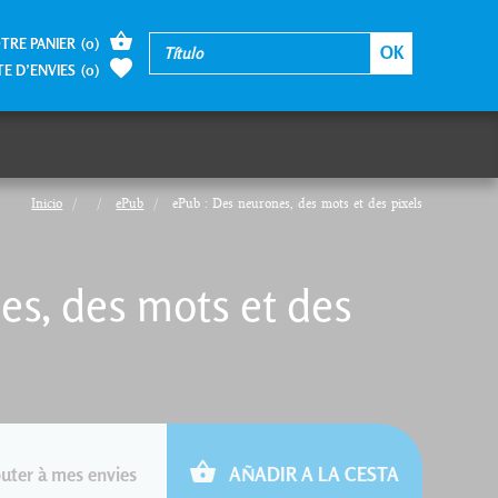
TRE PANIER
(
0
)
TE D’ENVIES
(
0
)
Inicio
ePub
ePub : Des neurones, des mots et des pixels
es, des mots et des
uter à mes envies
AÑADIR A LA CESTA