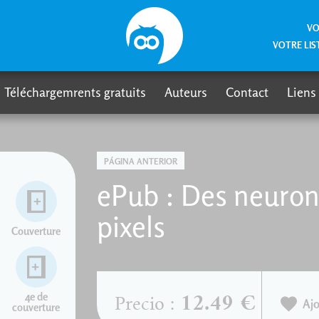
VO
VOTRE LIS
Téléchargemrents gratuits
Auteurs
Contact
Liens
PÁGINA ANTERIOR
ePub : Des neuron
pixels
Couverture
4e de
12.49 €
Precio :
Ajo
couverture