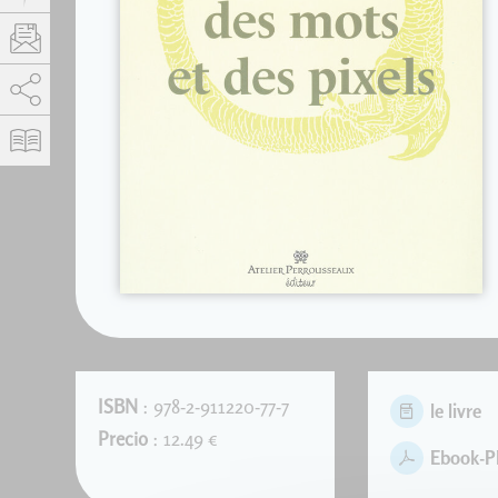
AddThis está deshabilitado.
Permitir
ISBN
: 978-2-911220-77-7
le livre
Precio
: 12.49 €
Ebook-