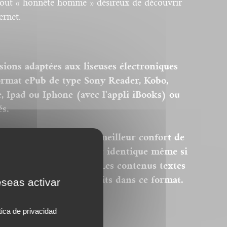
tout « honnête homme » désireux de découvrir
ernet.
sions adaptées aux liseuses électroniques
ormat ePub de type Sony Reader, Kobo,
 Ipad ou Iphone (avec l'appli iBooks) ou
és.
isés pour permettre le meilleur confort de
'est donc pas strictement identique même si
rte graphique initiale. Les contenus textes
, intégralement reproduits dans ce format.
eseas activar
tica de privacidad