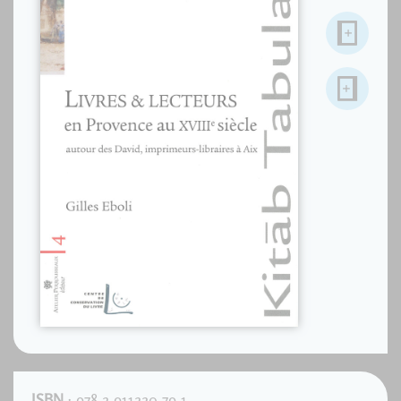
ISBN
: 978-2-911220-79-1