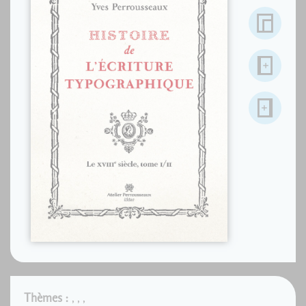
Thèmes :
,
,
,