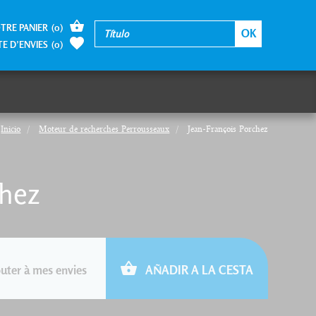
TRE PANIER
(
0
)
TE D’ENVIES
(
0
)
Inicio
Moteur de recherches Perrousseaux
Jean-François Porchez
chez
uter à mes envies
AÑADIR A LA CESTA