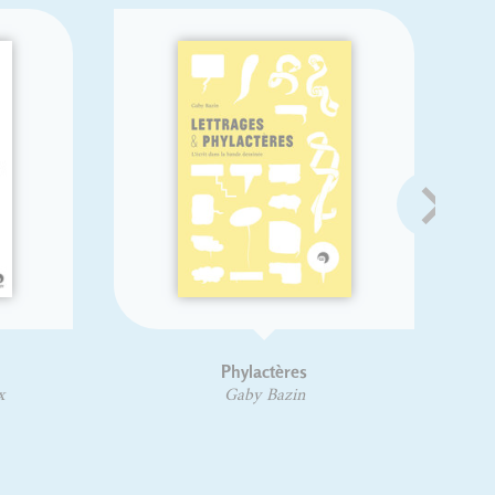
Phylactères
Gaby Bazin