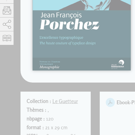
AddThis está deshabilitado.
Permitir
Collection :
Le Guetteur
Ebook-
Thèmes :
,
nbpage :
120
format :
21 x 29 cm