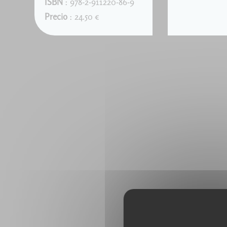
ISBN
: 978-2-911220-86-9
Precio
: 24.50 €