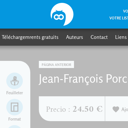
VO
VOTRE LIS
Téléchargemrents gratuits
Auteurs
Contact
Liens
PÁGINA ANTERIOR
Jean-François Por
Feuilleter
24.50 €
Precio :
Ajo
Format