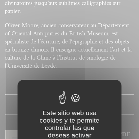
divinatoires jusqu’aux sublimes calligraphies sur
papier.
Oliver Moore, ancien conservateur au Département
of Oriental Antiquities du British Museum, est
spécialiste de l’écriture, de l’épigraphie et des objets
en bronze chinois. Il enseigne actuellement l’art et la
culture de la Chine à l’Institut de sinologie de
l’Université de Leyde.
SOMMAIRE
PRESSE
Este sitio web usa
cookies y te permite
controlar las que
Nos ebooks sont des versions PDF
deseas activar