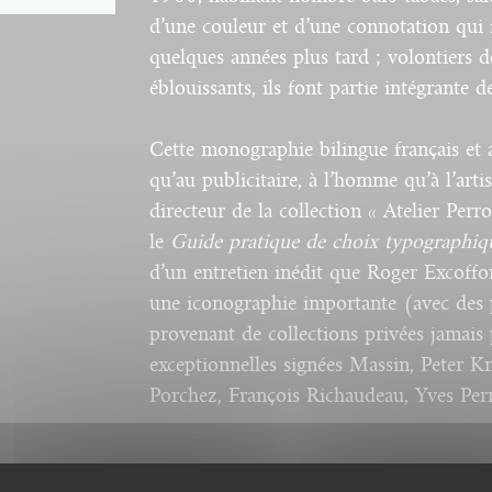
d’une couleur et d’une connotation qui fu
quelques années plus tard ; volontiers 
éblouissants, ils font partie intégrante d
Cette monographie bilingue français et a
qu’au publicitaire, à l’homme qu’à l’arti
directeur de la collection « Atelier Perr
le
Guide pratique de choix typographiq
d’un entretien inédit que Roger Excoff
une iconographie importante (avec des 
provenant de collections privées jamais 
exceptionnelles signées Massin, Peter 
Porchez, François Richaudeau, Yves Per