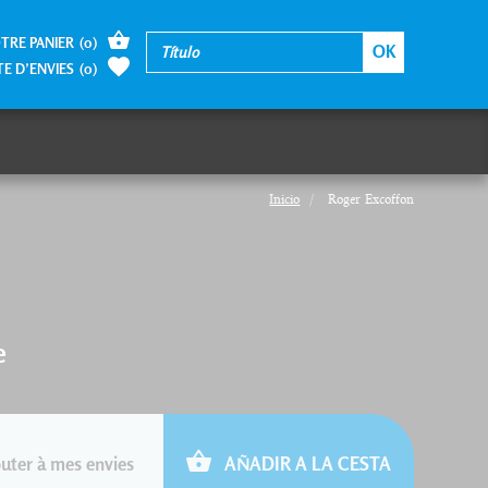
TRE PANIER
(
0
)
TE D’ENVIES
(
0
)
Inicio
Roger Excoffon
e
uter à mes envies
AÑADIR A LA CESTA