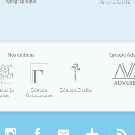
aphique
Olivier DELOYE
Nos éditions
Groupe Ad
ions Le
Éditions
Éditions DésIris
ureau
Grégoriennes