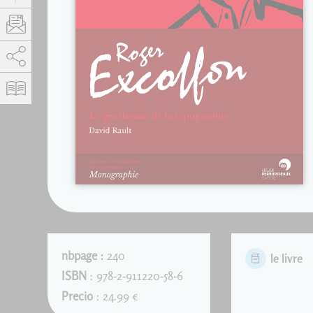
AddThis está deshabilitado.
Permitir
nbpage :
240
le livre
ISBN
: 978-2-911220-58-6
Precio
: 24.99 €