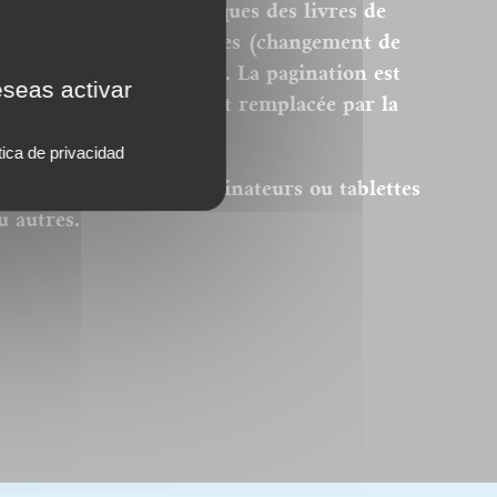
ersions PDF homothétiques des livres de
 sont donc pas modifiables (changement de
modification des images). La pagination est
eseas activar
remière page du livre est remplacée par la
tica de privacidad
el Acrobat © sur des ordinateurs ou tablettes
u autres.