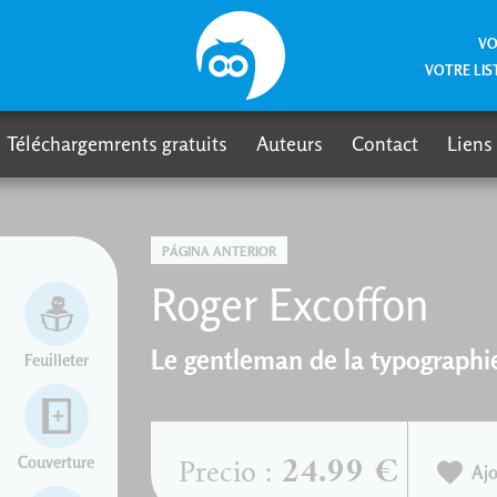
VO
VOTRE LIS
Téléchargemrents gratuits
Auteurs
Contact
Liens
PÁGINA ANTERIOR
Roger Excoffon
Le gentleman de la typographi
Feuilleter
Couverture
24.99 €
Precio :
Ajo