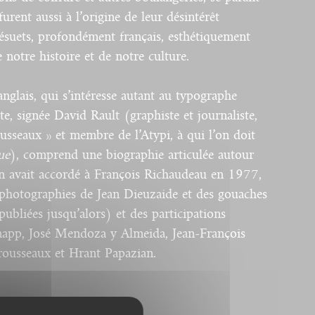
rent aussi à l’origine de leur désintérêt
désuets, profondément français, esthétiquement
e notre histoire et de notre culture.
nglais, qui s’intéresse autant au typographe
ste, signée David Rault (graphiste et journaliste,
ousseaux » et membre de l’Atypi, à qui l’on doit
ue
), comprend une biographie articulée autour
on avait accordé à François Richaudeau en 1977,
photographies de Jean Dieuzaide et des gouaches
publiées jusqu’alors) et des participations
Knapp, José Mendoza y Almeida, Jean-François
rousseaux et Hrant Papazian.