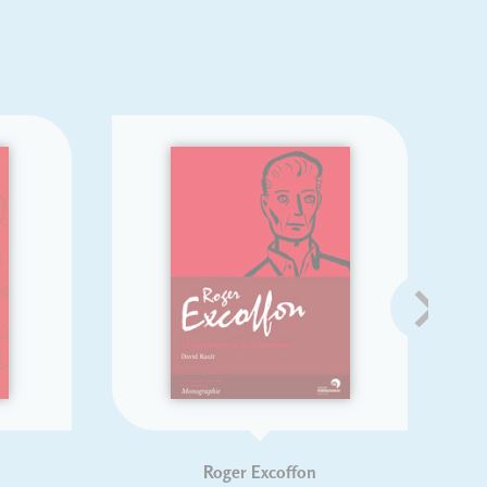
Roger Excoffon
P