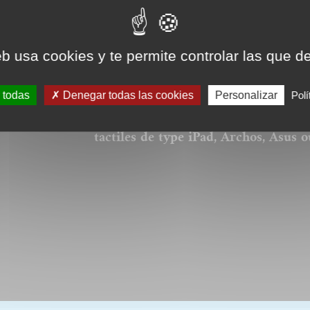
Nos ebooks sont des v
nos catalogues. Ils ne
corps pour la police, 
eb usa cookies y te permite controlar las que d
donc respectée et la p
couverture.
 todas
Denegar todas las cookies
Personalizar
Polí
Ce format peut être lu par le logici
tactiles de type iPad, Archos, Asus o