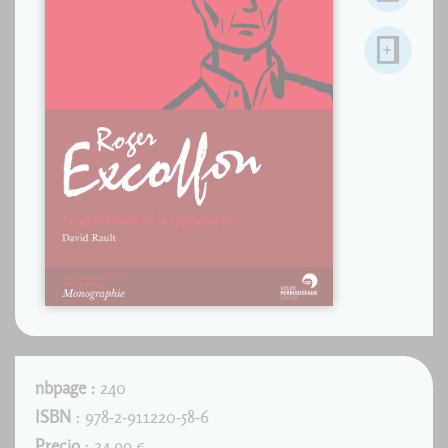
nbpage :
240
ISBN
: 978-2-911220-58-6
Precio
: 24.99 €