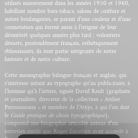
utilisés massivement dans les années 1950 et 1960,
habillant nombre bars-tabacs, salons de coiffure et
autres boulangeries, se parant d’une couleur et d’une
connotation qui furent aussi à l’origine de leur
désintérêt quelques années plus tard ; volontiers
désuets, profondément français, esthétiquement
éblouissants, ils font partie intégrante de notre
histoire et de notre culture.
Cette monographie bilingue français et anglais, qui
s’intéresse autant au typographe qu’au publicitaire, à
l’homme qu’à l’artiste, signée David Rault (graphiste
et journaliste, directeur de la collection « Atelier
Perrousseaux » et membre de l’Atypi, à qui l’on doit
le
Guide pratique de choix typographique
),
comprend une biographie articulée autour d’un
entretien inédit que Roger Excoffon avait accordé à