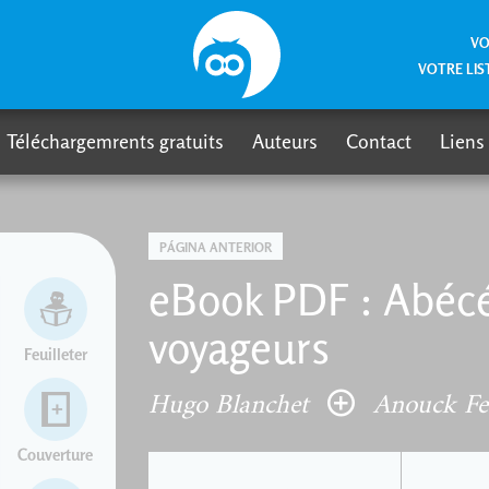
VO
VOTRE LIS
Téléchargemrents gratuits
Auteurs
Contact
Liens
PÁGINA ANTERIOR
eBook PDF : Abécéd
voyageurs
Feuilleter
Hugo Blanchet
Anouck Fe
Couverture