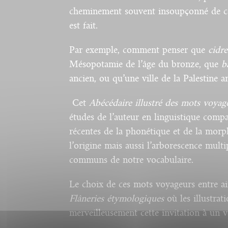
cheminement souvent insoupçonné de ce
est fait.
Par exemple, comment penser que
cidre
Mésopotamie de l’âge du bronze, que
b
ancien, ou qu’une ville de la Palestine an
Cet
Abécédaire illustré des mots voyag
études de l’auteur en linguistique compa
récentes de la phonétique et de la morp
l’origine mais aussi l’arborescence mult
communs de notre vocabulaire.
Le choix de ces mots voyageurs entre ai
Flâneries étymologiques
où les illustra
merveilleusement cette invitation à un 