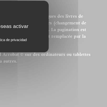
ersions PDF homothétiques des livres de
 sont donc pas modifiables (changement de
eseas activar
modification des images). La pagination est
remière page du livre est remplacée par la
tica de privacidad
el Acrobat © sur des ordinateurs ou tablettes
u autres.