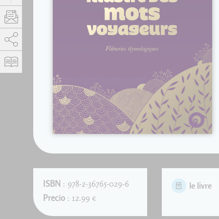
AddThis está deshabilitado.
Permitir
ISBN
: 978-2-36765-029-6
le livre
Precio
: 12.99 €