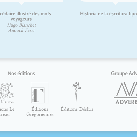
 illustré des mots
Historia de la escritura tipográfica
oyageurs
o Blanchet
ouck Ferri
Nos éditions
Groupe Ad
ions Le
Éditions
Éditions DésIris
ureau
Grégoriennes