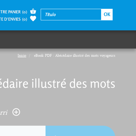
TRE PANIER
(
0
)
TE D’ENVIES
(
0
)
Inicio
eBook PDF : Abécédaire illustré des mots voyageurs
aire illustré des mots
rri