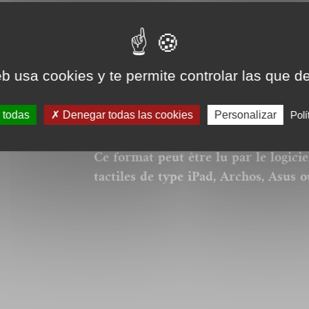
Nos ebooks sont des v
nos catalogues. Ils ne
eb usa cookies y te permite controlar las que d
corps pour la police, 
donc respectée et la p
 todas
Denegar todas las cookies
Personalizar
Polí
couverture.
Ce format peut être lu par le logici
tactiles de type iPad, Archos, Asus o