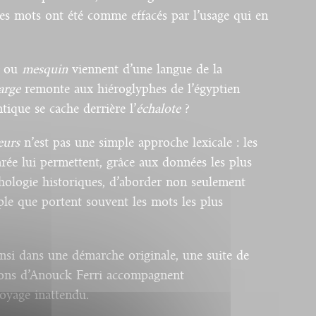
s mots ont été comme effacés par l’usage qui en
ou
mesquin
viennent d’une langue de la
arge
remonte aux hiéroglyphes de l’égyptien
tique se cache derrière l’
échalote
?
eurs
n’est pas une simple approche lexicale : les
rée lui permettent, grâce aux données les plus
hologie historiques, d’aborder non seulement
iple que portent souvent les mots les plus
nsi dans une démarche originale, une suite de
tions d’Anouck Ferri accompagnent
voyage inattendu.