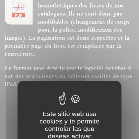
homothétiques des livres de nos
catalogues. Ils ne sont donc pas
modifiables (changement de corps
pour la police, modification des
images). La pagination est donc respectée et la
première page du livre est remplacée par la
couverture.
Ce format peut être lu par le logiciel Acrobat ©
sur des ordinateurs ou tablettes tactiles de type
iPad, Archos, Asus ou autres.
Este sitio web usa
cookies y te permite
controlar las que
deseas activar