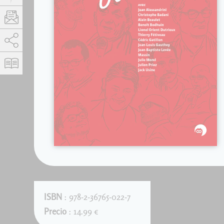
AddThis está deshabilitado.
Permitir
ISBN
: 978-2-36765-022-7
Precio
: 14.99 €