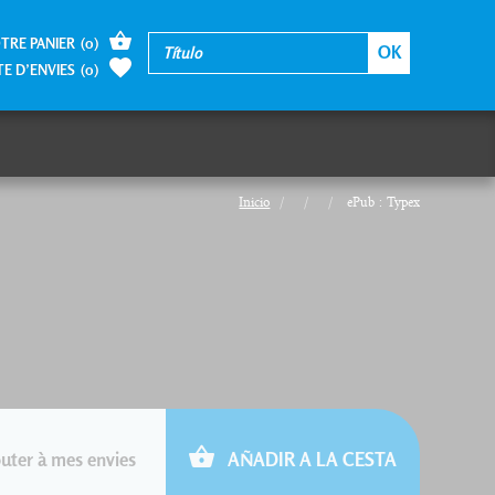
TRE PANIER
(
0
)
TE D’ENVIES
(
0
)
Inicio
ePub : Typex
uter à mes envies
AÑADIR A LA CESTA