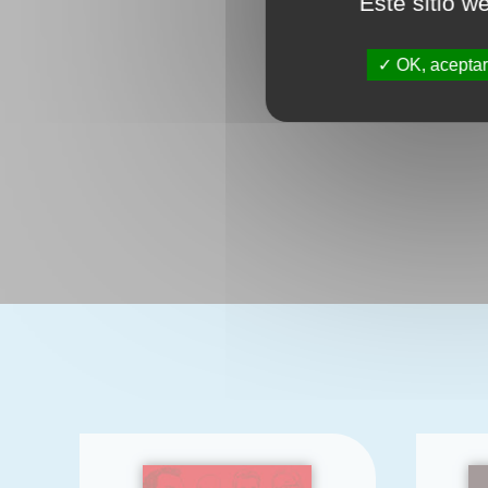
Este sitio w
OK, aceptar