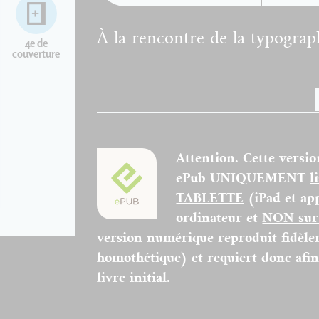
À la rencontre de la typogra
4e de
couverture
Attention. Cette versio
ePub UNIQUEMENT
l
TABLETTE
(iPad et ap
ordinateur et
NON sur 
version numérique reproduit fidèlem
homothétique) et requiert donc afin 
livre initial.