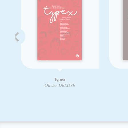
Typex
Crónica d
Olivier DELOYE