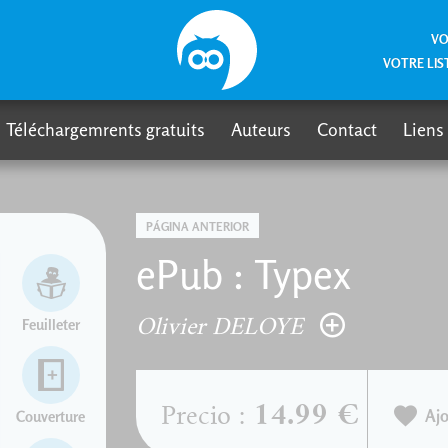
VO
VOTRE LIS
Téléchargemrents gratuits
Auteurs
Contact
Liens
PÁGINA ANTERIOR
ePub : Typex
Olivier DELOYE
Feuilleter
14.99 €
Precio :
Ajo
Couverture