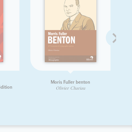
Moris Fuller benton
Guide p
ty
Olivier Chariau