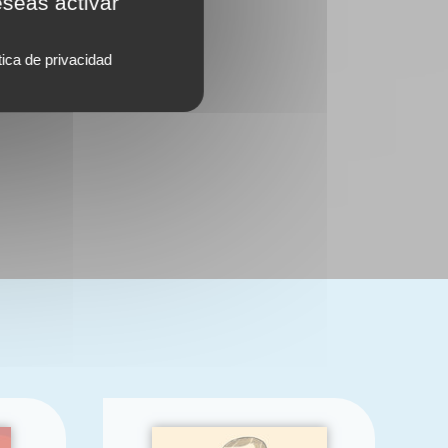
eseas activar
tica de privacidad