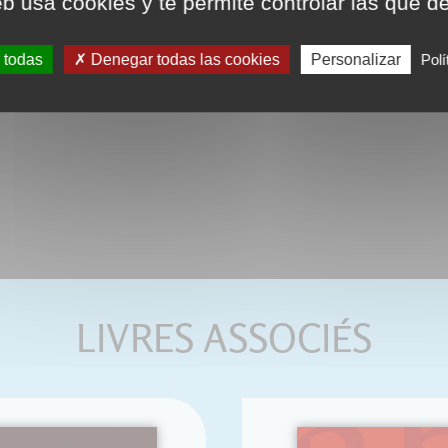
eb usa cookies y te permite controlar las que d
 todas
Denegar todas las cookies
Personalizar
Polí
LIVRES ASSOCIÉS