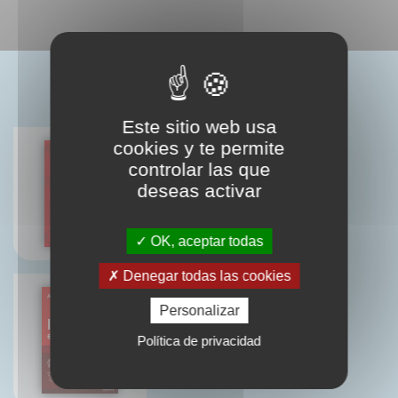
LIVRES ASSOCIÉS
Este sitio web usa
cookies y te permite
controlar las que
deseas activar
Typex
Olivier DELOYE
OK, aceptar todas
Denegar todas las cookies
Personalizar
L'homme et ses signes
Política de privacidad
Adrian Frutiger