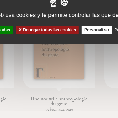
eb usa cookies y te permite controlar las que d
todas
Denegar todas las cookies
Personalizar
Po
gie
Une nouvelle anthropologie
du geste
Urbain Marquet