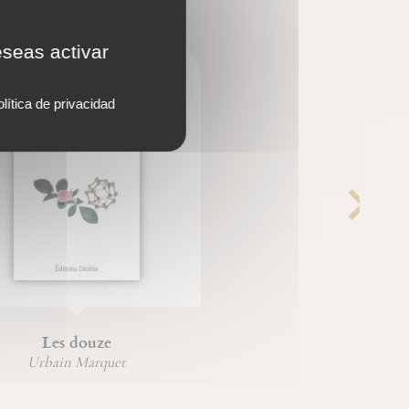
eseas activar
lítica de privacidad
Les douze
Urbain Marquet