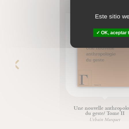
Este sitio w
OK, aceptar 
Une nouvelle anthropolo
du geste/ Tome II
Urbain Marquet