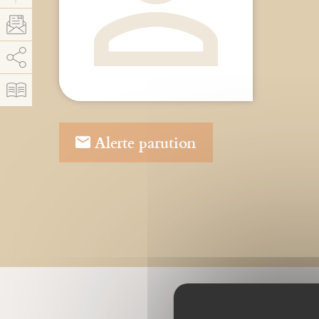
AddThis está deshabilitado.
Permitir
Alerte parution