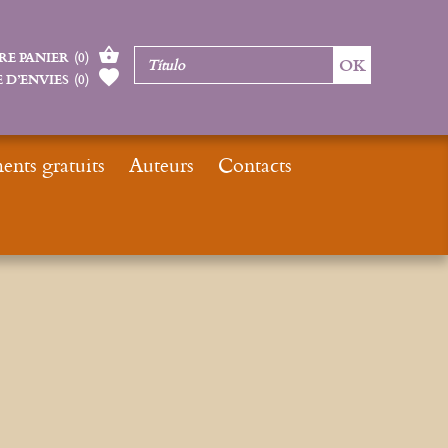
RE PANIER
(
0
)
 D’ENVIES
(
0
)
nts gratuits
Auteurs
Contacts
Inicio
Urbain Marquet