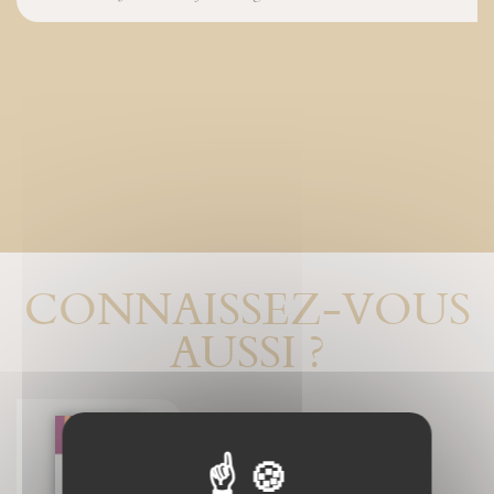
CONNAISSEZ-VOUS
AUSSI ?
¡A Dios los domingos!