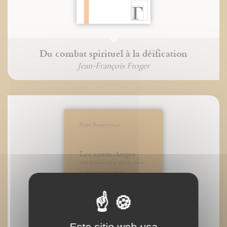
Du combat spirituel à la déification
Jean-François Froger
Este sitio web usa