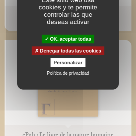
cookies y te permite
controlar las que
Les saints Anges
deseas activar
OK, aceptar todas
Denegar todas las cookies
Personalizar
Política de privacidad
ePub : Le livre de la nature humaine