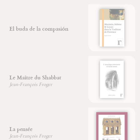
Maximin, Sidoine et Lazare
dans la Tradition de Provence
Brigitte Morelle
L'acoustique cistercienne et
l'unité sonore
Dr. Hubert Larcher
Reliques et reliquaires