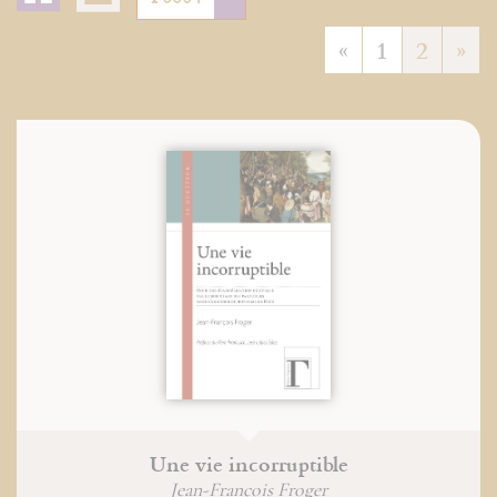
«
1
2
»
Une vie incorruptible
Jean-François Froger