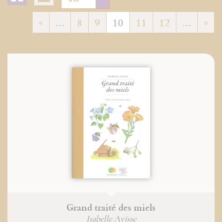
«
...
8
9
10
11
12
...
»
Grand traité des miels
Isabelle Avisse