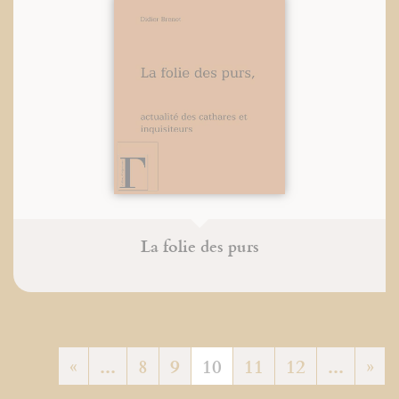
La folie des purs
«
...
8
9
10
11
12
...
»