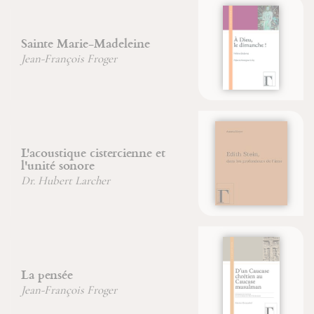
¡A Dios los domingos!
Edith Stein, dans les
profondeurs de l'âme
D'un Caucase chrétien au
Caucase musulman
Marion Duvauchel