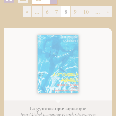
«
...
6
7
8
9
10
...
»
La gymnastique aquatique
Jean-Michel Lamarque Franck Ostermeyer