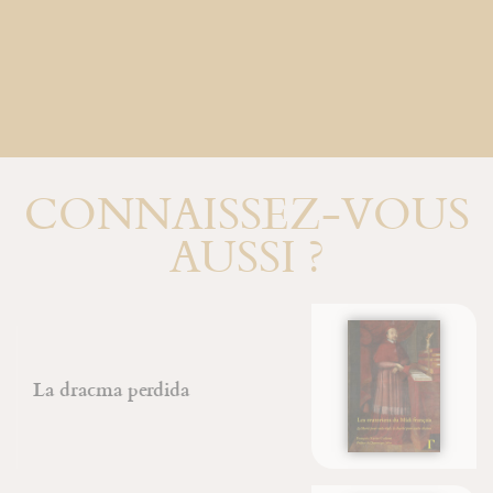
CONNAISSEZ-VOUS
AUSSI ?
Les oratoriens du Midi français
François-Xavier Carlotti