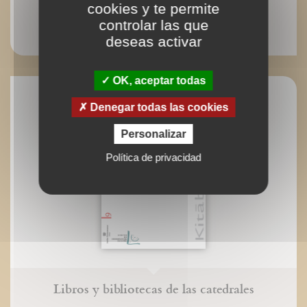
cookies y te permite
Setas... me encantan
controlar las que
Béatrice Vigot-Lagandré
deseas activar
OK, aceptar todas
Denegar todas las cookies
Personalizar
Política de privacidad
Libros y bibliotecas de las catedrales