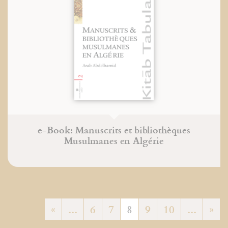
e-Book: Manuscrits et bibliothèques
Musulmanes en Algérie
«
...
6
7
8
9
10
...
»