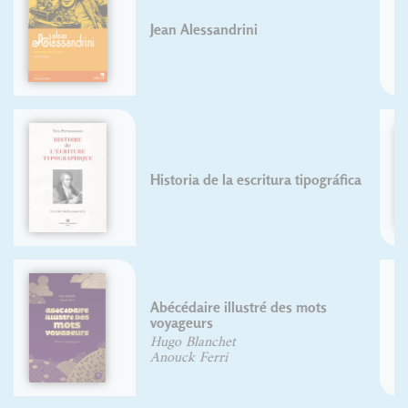
Mise en page & impression
Maux du jour
Olivier DELOYE
Codex 80
Jean Alessandrini