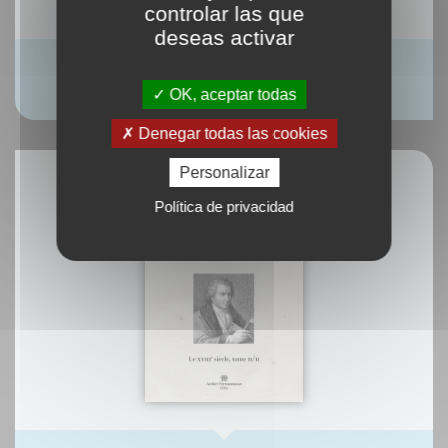
controlar las que
deseas activar
Tipos Civilité
Rémi Jimenes
OK, aceptar todas
Denegar todas las cookies
Personalizar
Política de privacidad