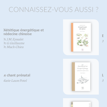
CONNAISSEZ-VOUS AUSSI ?
Big Treatise on Spices
Mireille Gayet
L'art de couper le fromage
Marco Parenti