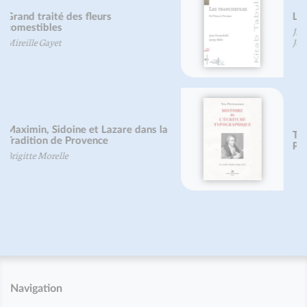
Les tranchefiles
Jane Greenfield
Jenny Hille
The History of Typographical
Printing
Navigation